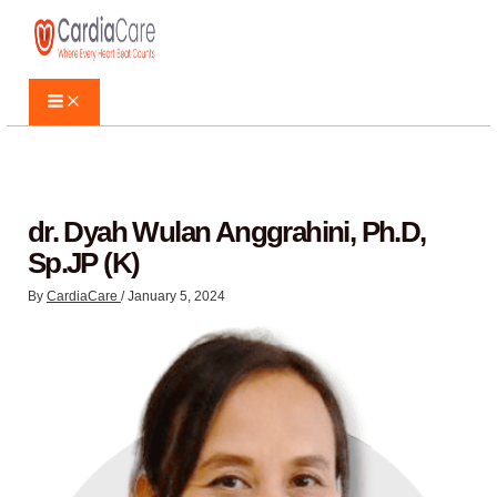
Skip
to
content
Main
Menu
dr. Dyah Wulan Anggrahini, Ph
Sp.JP (K)
By
CardiaCare
/
January 5, 2024