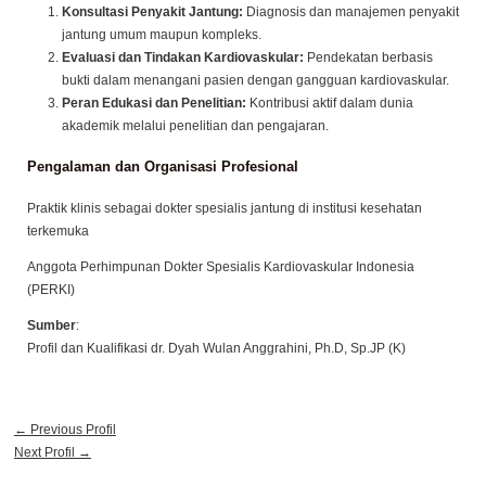
baik untuk pencegahan, diagnosis, maupun penanganan kond
yang kompleks.
Pendidikan dan Kualifikasi
Spesialis Jantung dan Pembuluh Darah – Fakultas Ked
Kesehatan Masyarakat dan Keperawatan, Universitas 
Mada (FK-KMK UGM)
Doktor (Ph.D) – Pendidikan doktoral di bidang yang ter
kardiologi
Pendidikan Dokter Umum – Universitas Gadjah Mada 
Keahlian dalam Kardiologi
Konsultasi Penyakit Jantung:
Diagnosis dan manajem
jantung umum maupun kompleks.
Evaluasi dan Tindakan Kardiovaskular:
Pendekatan b
bukti dalam menangani pasien dengan gangguan kardi