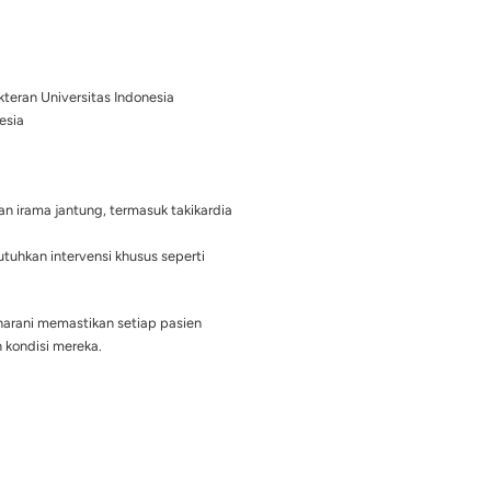
praktik di JIH-CardiaCare. Beliau dikenal sebagai ahli dalam
ermasuk aritmia yang kompleks, dan memiliki dedikasi tinggi
pasien dengan masalah elektrofisiologi jantung. Dengan peng
istematis, dr. Erika mampu memberikan solusi efektif untuk 
kteran Vaskular – Fakultas Kedokteran Universitas Indonesia
as Kedokteran Universitas Indonesia
isiologi dan Aritmia
 mendiagnosa berbagai gangguan irama jantung, termasuk taki
: Mengelola aritmia yang membutuhkan intervensi khusus seper
pacu jantung.