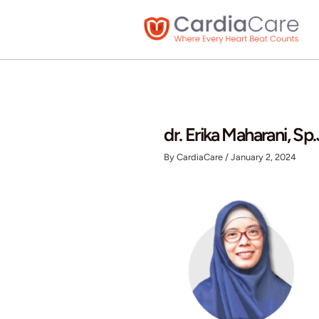
Skip
to
content
dr. Erika Mah
By
CardiaCare
/
Janua