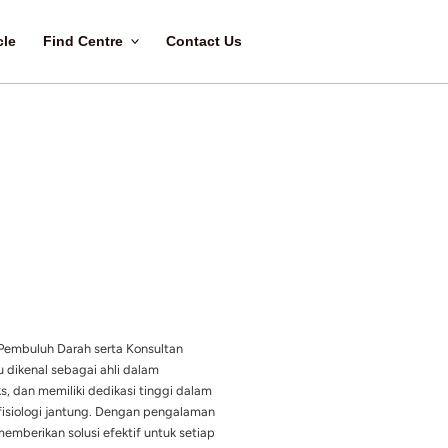
Home
About Us
Article
Find Centre
C
luh Darah Subspesialis Aritmia
)
h seorang Spesialis Jantung dan Pembuluh Darah serta Konsulta