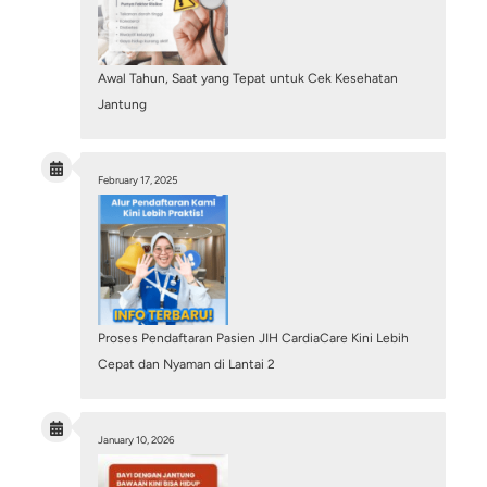
Pembuluh Darah Jantung Tersumbat 100%, Ap
Masih Bisa Dipasang Ring? Mengenal Tindakan
PCI
July 6, 2026
/
Blog