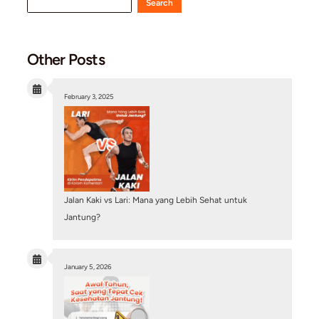
Mitos atau Fakta: Pasang Ring Jantung (Stent) B
Penyakit Jantung Sudah Sembuh Total?
July 6, 2026
/
Blog