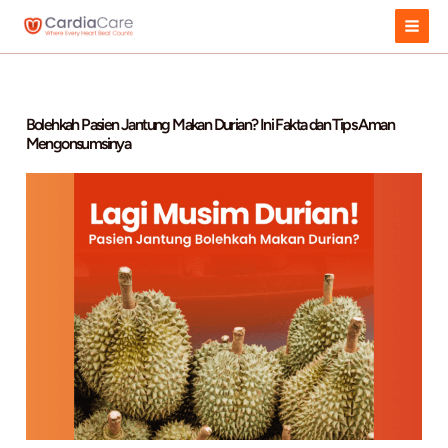
Skip
to
content
Bolehkah Pasien Jantung Makan Durian? Ini Fakta dan Tip
Mengonsumsinya