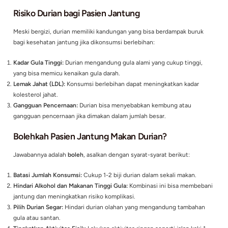
usus.
Vitamin C:
Meningkatkan sistem imun dan melawan radikal b
Kalium:
Membantu mengontrol tekanan darah, yang penting b
jantung.
Antioksidan:
Melindungi sel-sel tubuh dari kerusakan.
Namun, di balik manfaatnya, durian juga memiliki beberapa ri
perlu diwaspadai, terutama bagi pasien jantung.
Risiko Durian bagi Pasien Jantung
Meski bergizi, durian memiliki kandungan yang bisa berdamp
bagi kesehatan jantung jika dikonsumsi berlebihan:
Kadar Gula Tinggi:
Durian mengandung gula alami yang cukup 
yang bisa memicu kenaikan gula darah.
Lemak Jahat (LDL):
Konsumsi berlebihan dapat meningkatkan