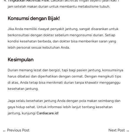
kolesterol jahat.
Gangguan Pencernaan:
Durian bisa menyebabkan kembung a
gangguan pencernaan jika dimakan dalam jumlah besar.
Bolehkah Pasien Jantung Makan Durian?
Jawabannya adalah
boleh
, asalkan dengan syarat-syarat berik
Batasi Jumlah Konsumsi:
Cukup 1-2 biji durian dalam sekali m
Hindari Alkohol dan Makanan Tinggi Gula:
Kombinasi ini bisa
jantung dan meningkatkan risiko komplikasi.
Pilih Durian Segar:
Hindari durian olahan yang mengandung 
gula atau santan.
Tingkatkan Aktivitas Fisik:
Lakukan aktivitas ringan seperti jal
jam setelah makan durian untuk membantu metabolisme tub
Konsumsi dengan Bijak!