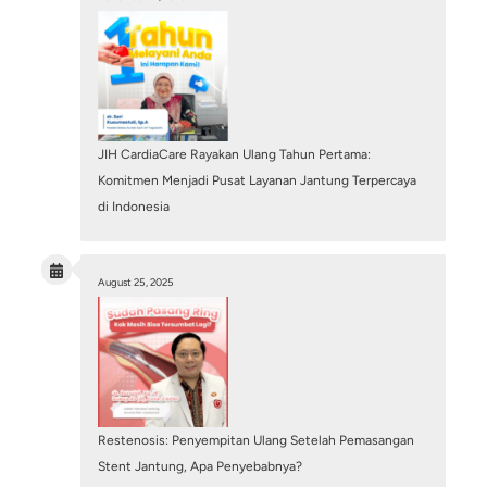
Pembuluh Darah Jantung Tersumbat 100%, Ap
Masih Bisa Dipasang Ring? Mengenal Tindakan
PCI
July 6, 2026
/
Blog