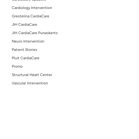
Search
Search
Other Posts
April 13, 2026
Takikardia vs Bradikardia: Memahami Gangguan D
Jantung dan Kapan Harus Waspada