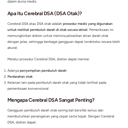
Aliran darah yang lancar memastikan otak mendapatkan oksi
nutrisi yang dibutuhkan untuk menjalankan berbagai fungsi v
sayangnya,
gangguan pada pembuluh darah otak tidak dapat 
hanya dengan pemeriksaan biasa
.
Untuk itu, diperlukan pemeriksaan khusus yang mampu men
kondisi pembuluh darah otak secara detail dan akurat. Di sini
DSA (Digital Subtraction Angiography)
memegang peranan p
dalam dunia medis.
Apa Itu Cerebral DSA (DSA Otak)?
Cerebral DSA atau DSA otak adalah
prosedur medis yang dig
untuk melihat pembuluh darah di otak secara detail
. Pemerik
memungkinkan dokter untuk memvisualisasikan aliran darah 
dengan jelas, sehingga berbagai gangguan dapat terdeteksi s
akurat.