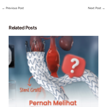
Jika Anda ingin melakukan prosedur DSA atau berkonsultasi le
silakan hubungi:
0895 4141 55908
www.cardiacare.id