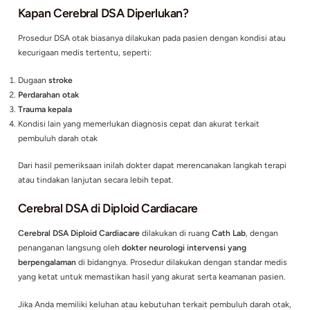
Deteksi yang tepat sangat membantu dalam
pengambilan ke
medis
, terutama pada kondisi kritis yang berhubungan denga
dan perdarahan otak.
Prosedur Minimal Invasif yang Lebih Aman
Yang perlu diketahui,
Cerebral DSA merupakan prosedur minim
Artinya, prosedur ini:
Tidak memerlukan operasi besar
Hanya menggunakan sayatan kecil
Memiliki tingkat keamanan yang lebih baik dibandingkan pe
terbuka
Dengan pendekatan minimal invasif, risiko komplikasi dapat d
sekaligus memberikan kenyamanan lebih bagi pasien.