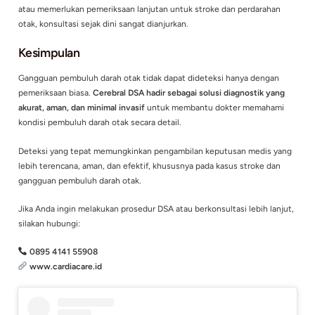
Kapan Cerebral DSA Diperlukan?
Prosedur DSA otak biasanya dilakukan pada pasien dengan ko
kecurigaan medis tertentu, seperti:
Dugaan
stroke
Perdarahan otak
Trauma kepala
Kondisi lain yang memerlukan diagnosis cepat dan akurat terk
pembuluh darah otak
Dari hasil pemeriksaan inilah dokter dapat merencanakan lang
atau tindakan lanjutan secara lebih tepat.
Cerebral DSA di Diploid Cardiacare
Cerebral DSA Diploid Cardiacare
dilakukan di ruang
Cath Lab
penanganan langsung oleh
dokter neurologi intervensi yang