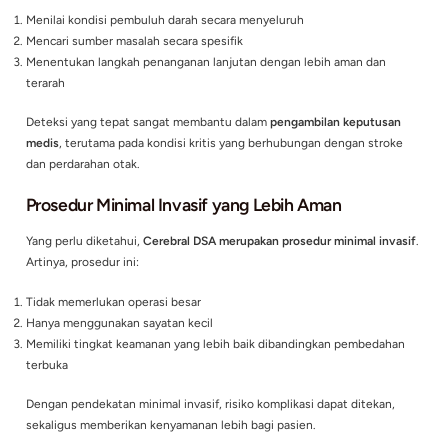
Melalui prosedur Cerebral DSA, dokter dapat menilai:
Adanya
penyempitan pembuluh darah
Perdarahan otak
Kelainan lain pada pembuluh darah otak yang tidak terlihat p
pemeriksaan konvensional
Mengapa Cerebral DSA Sangat Penting?
Gangguan pembuluh darah otak sering kali bersifat serius da
membutuhkan penanganan yang cepat serta tepat. Dengan C
DSA, dokter dapat:
Menilai kondisi pembuluh darah secara menyeluruh
Mencari sumber masalah secara spesifik
Menentukan langkah penanganan lanjutan dengan lebih ama
terarah