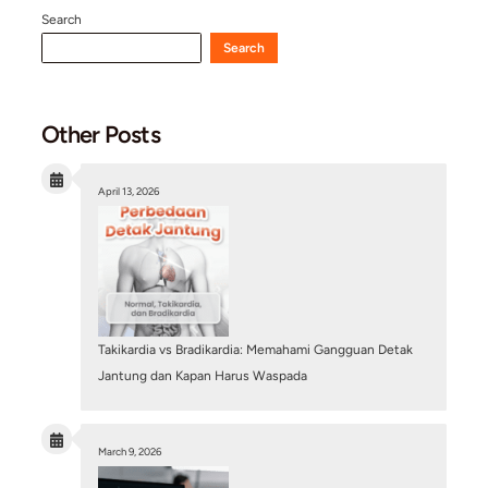
Mitos atau Fakta: Pasang Ring Jantung (Stent) B
Penyakit Jantung Sudah Sembuh Total?