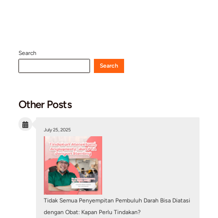
Mitos atau Fakta: Pasang Ring Jantung (Stent) B
Penyakit Jantung Sudah Sembuh Total?
July 6, 2026
/
Blog