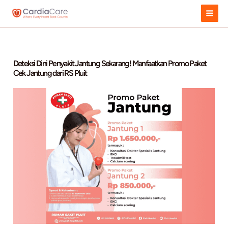
Skip
to
content
Deteksi Dini Penyakit Jantung Sekarang! Manfaatkan Pro
Cek Jantung dari RS Pluit