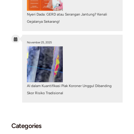
Penyakit Kawasaki pada Anak: Kenali Gejala dan
Bahayanya bagi Kesehatan Jantung
June 29, 2026
/
Blog
,
Structural Heart Center
Search
Search
Other Posts
July 25, 2025