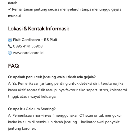
Hingga
30 September 2025
Syarat & Ketentuan:
Sudah termasuk biaya administrasi
Berlaku untuk pasien rawat jalan
Hanya untuk pembayaran pribadi (non-jaminan)
Kenapa Pemeriksaan Jantung Itu Penting?
✔
Cegah Serangan Jantung Mendadak
✔
Evaluasi kesehatan jantung sebelum ikut aktivitas fisik in
✔
Deteksi dini penyakit jantung koroner, aritmia, atau ganggu
darah
✔
Pemantauan jantung secara menyeluruh tanpa menunggu 
muncul