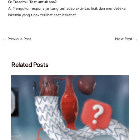
Lokasi & Kontak Informasi:
Pluit Cardiacare – RS Pluit
0895 4141 55908
www.cardiacare.id
FAQ
Q: Apakah perlu cek jantung walau tidak ada gejala?
A: Ya. Pemeriksaan jantung penting untuk deteksi dini, terut
kamu aktif secara fisik atau punya faktor risiko seperti stres, 
tinggi, atau riwayat keluarga.
Q: Apa itu Calcium Scoring?
A: Pemeriksaan non-invasif menggunakan CT scan untuk me
kadar kalsium di pembuluh darah jantung—indikator awal pen
jantung koroner.