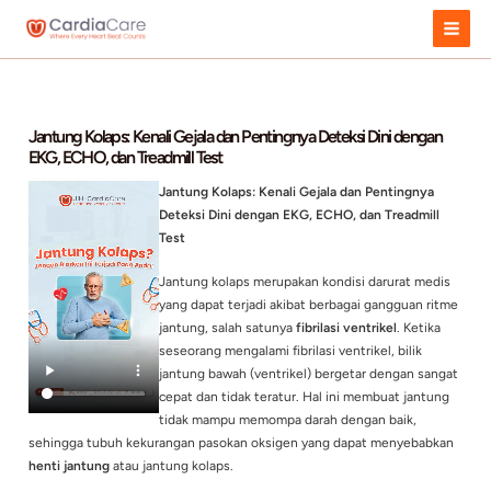
Skip
to
content
Jantung Kolaps: Kenali Gejala dan Pentingnya Deteksi Din
EKG, ECHO, dan Treadmill Test
Jantung Kolaps: Kenali Gejala dan Pen
Deteksi Dini dengan EKG, ECHO, dan T
Test
Jantung kolaps merupakan kondisi dar
yang dapat terjadi akibat berbagai gan
jantung, salah satunya
fibrilasi ventrike
seseorang mengalami fibrilasi ventrikel,
jantung bawah (ventrikel) bergetar de