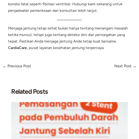
sayuran, buah, dan makanan tinggi serat untuk menjaga kes
jantung.
Aktivitas fisik teratur
: Berolahraga seperti berjalan kaki, berlar
atau berenang dapat meningkatkan kesehatan jantung dan 
irama jantung tetap stabil.
Kelola stres
: Stres yang berlebihan dapat memicu gangguan 
jantung. Lakukan teknik relaksasi seperti meditasi atau yoga
menjaga keseimbangan mental dan fisik.
Berhenti merokok
: Merokok adalah faktor risiko utama untuk
jantung. Menghentikan kebiasaan merokok bisa mengurangi r
jantung kolaps secara signifikan.
Kontrol tekanan darah dan kolesterol
: Pastikan Anda memeri
tekanan darah dan kadar kolesterol secara teratur, karena ke
adalah faktor risiko utama untuk fibrilasi ventrikel dan seran
Layanan Deteksi Dini di CardiaCare