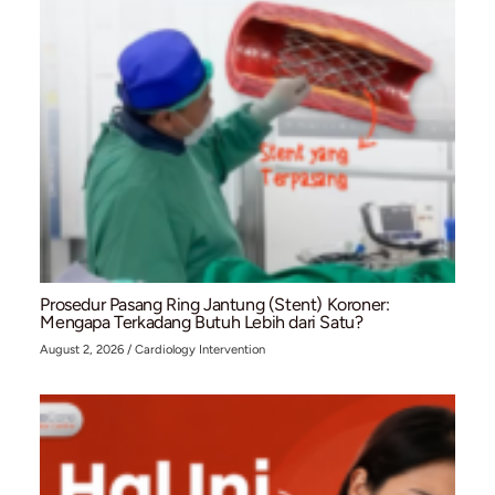
Di
CardiaCare
, kami menawarkan berbagai layanan deteksi di
mencegah jantung kolaps dan kondisi jantung lainnya. Mulai 
ECHO
, hingga
treadmill test
, semua tersedia untuk memant
menjaga kesehatan jantung Anda. Dengan pemeriksaan rutin,
mendapatkan gambaran yang jelas tentang kondisi jantung 
mengambil tindakan pencegahan sebelum masalah serius mu
Jangan tunggu hingga terlambat!
Segera lakukan pemeriksaa
di
CardiaCare
untuk melindungi kesehatan jantung Anda da
kondisi fatal seperti fibrilasi ventrikel. Hubungi kami sekaran
penjadwalan pemeriksaan dan konsultasi lebih lanjut.
Menjaga jantung tetap sehat bukan hanya tentang menangan
ketika muncul, tetapi juga tentang deteksi dini dan pencega
tepat. Pastikan Anda menjaga jantung Anda tetap kuat bers
CardiaCare
, pusat layanan kesehatan jantung terpercaya.