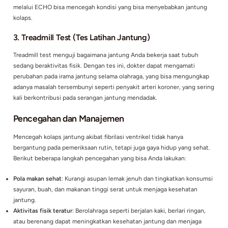
dengan
deteksi dini
melalui pemeriksaan rutin. Teknologi dia
seperti
EKG, ECHO, dan treadmill test
dapat membantu meng
masalah pada jantung sebelum mencapai tahap yang memba
1.
EKG (Elektrokardiogram)
EKG adalah tes yang merekam aktivitas listrik jantung Anda. I
salah satu metode paling efektif untuk mendeteksi ganggua
jantung, termasuk fibrilasi ventrikel. Melalui EKG, dokter dap
pola detak jantung yang tidak normal dan segera mengambil 
jika ditemukan adanya potensi risiko.
2.
Echocardiogram (ECHO)
ECHO atau
USG jantung
memberikan gambaran visual yang je
tentang struktur dan fungsi jantung. Tes ini sangat berguna 
mengidentifikasi kelainan pada katup jantung dan ruang jant
mengukur seberapa baik jantung Anda memompa darah. Detek