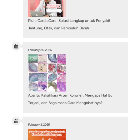
Menjawab Mitos: Apakah Obat Jantung Harus 
Seumur Hidup Setelah Pasang Stent (Ring)?
July 28, 2026
/
Cardiology Intervention