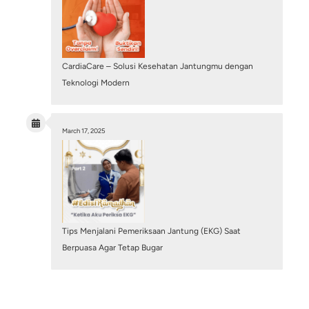
Ancaman Nyata di Balik Tidur Lelap: Memahami
Sudden Cardiac Death (Henti Jantung Mendad
July 28, 2026
/
Cardiac Diagnostic