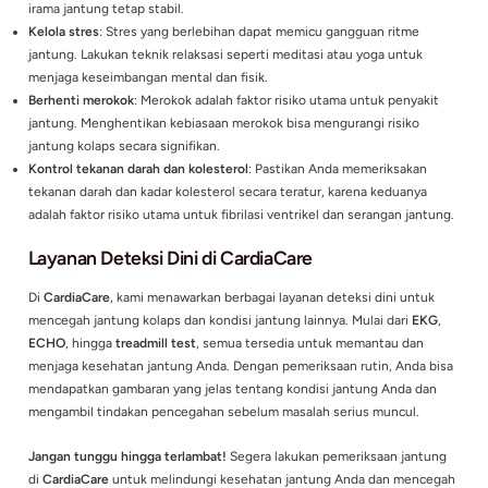
melalui ECHO bisa mencegah kondisi yang bisa menyebabka
kolaps.
3.
Treadmill Test (Tes Latihan Jantung)
Treadmill test menguji bagaimana jantung Anda bekerja saat
sedang beraktivitas fisik. Dengan tes ini, dokter dapat meng
perubahan pada irama jantung selama olahraga, yang bisa m
adanya masalah tersembunyi seperti penyakit arteri koroner,
kali berkontribusi pada serangan jantung mendadak.
Pencegahan dan Manajemen
Mencegah kolaps jantung akibat fibrilasi ventrikel tidak hany
bergantung pada pemeriksaan rutin, tetapi juga gaya hidup y
Berikut beberapa langkah pencegahan yang bisa Anda lakuka
Pola makan sehat
: Kurangi asupan lemak jenuh dan tingkatk