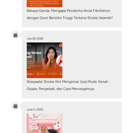
Mengapa Luka Kaki pada Pasien Diabetes Sulit
Sembuh? Waspadai PAD!
July 28, 2026
/
Vascular Intervention