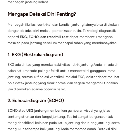
kacau, sehingga ventrikel bergetar tanpa koordinasi. Jika tid
diatasi, fibrilasi ventrikel dapat menyebabkan kolaps jantung
hitungan menit, yang berakibat fatal.
Gejala umum fibrilasi ventrikel
meliputi:
Kehilangan kesadaran tiba-tiba
Napas terengah-engah atau berhenti
Detak jantung cepat dan tidak teratur
Rasa lemah mendadak
Kondisi ini sering kali terjadi tanpa peringatan dan dapat be
dengan sangat cepat. Karena itu, deteksi dini adalah kunci u
mencegah jantung kolaps.
Mengapa Deteksi Dini Penting?
Mencegah fibrilasi ventrikel dan kondisi jantung lainnya bisa 