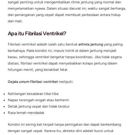
lainnya terhenti, yang dapat menyebabkan kehilangan kesad
hitungan detik. Gejala awal yang mungkin dirasakan termasuk
jantung, pusing, atau nyeri dada, yang sering kali diabaikan h
terlambat.
Penting untuk mengenali tanda-tanda awal dari kondisi ini d
memanggil bantuan medis jika terjadi. Penanganan yang cepa
CPR (cardiopulmonary resuscitation) dan penggunaan defibril
sangat penting untuk mengembalikan ritme jantung yang no
menyelamatkan nyawa. Dalam situasi darurat ini, waktu sanga
dan penanganan yang cepat dapat membuat perbedaan antar
dan mati.
Apa itu Fibrilasi Ventrikel?
Fibrilasi ventrikel adalah salah satu bentuk
aritmia jantung
ya
berbahaya. Pada kondisi ini, impuls listrik di dalam jantung m