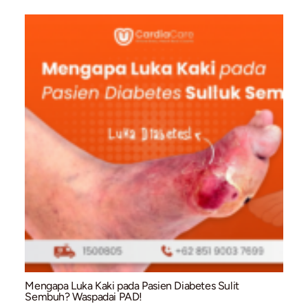
Jantung Bocor Baru Ketahuan di Usia Dewasa? I
Penyebab dan Cara Deteksinya
July 31, 2026
/
Arrhythmia & Electrophysiology