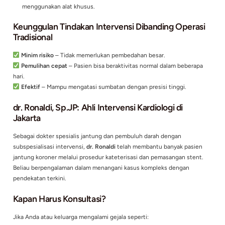
Kateterisasi Jantung (Angiografi)
Prosedur diagnostik untuk memeriksa penyumbatan di p
darah jantung.
Dilakukan dengan memasukkan selang kecil (kateter) mela
pembuluh darah di lengan atau pangkal paha.
Pemasangan Stent (Ring Jantung)
Jika ditemukan penyempitan, stent (cincin kecil) dipasan
membuka pembuluh darah dan memperlancar aliran darah
Proses ini cepat, minim rasa sakit, dan pasien bisa pulih 
singkat.
Atherektomi atau Rotablation
Teknik khusus untuk menghilangkan plak keras di pembul
menggunakan alat khusus.
Keunggulan Tindakan Intervensi Dibanding 
Tradisional