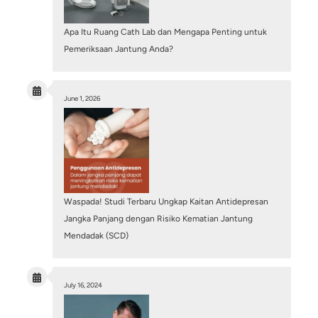
Rahasia Jantung Sehat: 6 Superfood yang Wajib
Menu Harian Anda
July 18, 2026
/
Arrhythmia & Electrophysiology
,
Cardiac Diagnos
Cardiology Intervention
,
Neuro Intervention
,
Structural Heart Ce
Vascular Intervention