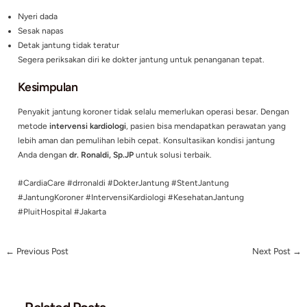
Minim risiko
– Tidak memerlukan pembedahan besar.
Pemulihan cepat
– Pasien bisa beraktivitas normal dalam
hari.
Efektif
– Mampu mengatasi sumbatan dengan presisi ting
dr. Ronaldi, Sp.JP: Ahli Intervensi Kardiologi d
Jakarta
Sebagai dokter spesialis jantung dan pembuluh darah denga
subspesialisasi intervensi,
dr. Ronaldi
telah membantu banya
jantung koroner melalui prosedur kateterisasi dan pemasang
Beliau berpengalaman dalam menangani kasus kompleks de
pendekatan terkini.
Kapan Harus Konsultasi?
Jika Anda atau keluarga mengalami gejala seperti: