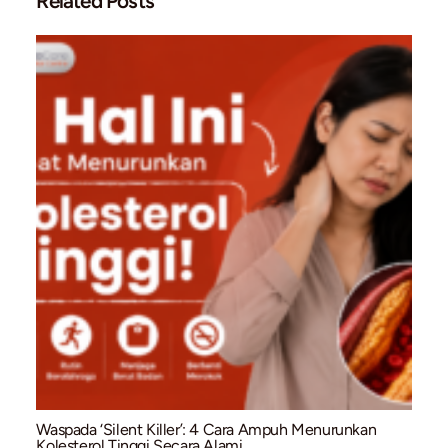
Nyeri dada
Sesak napas
Detak jantung tidak teratur
Segera periksakan diri ke dokter jantung untuk penanganan t
Kesimpulan
Penyakit jantung koroner tidak selalu memerlukan operasi b
metode
intervensi kardiologi
, pasien bisa mendapatkan per
lebih aman dan pemulihan lebih cepat. Konsultasikan kondisi
Anda dengan
dr. Ronaldi, Sp.JP
untuk solusi terbaik.
#CardiaCare #drronaldi #DokterJantung #StentJantung
#JantungKoroner #IntervensiKardiologi #KesehatanJantung
#PluitHospital #Jakarta