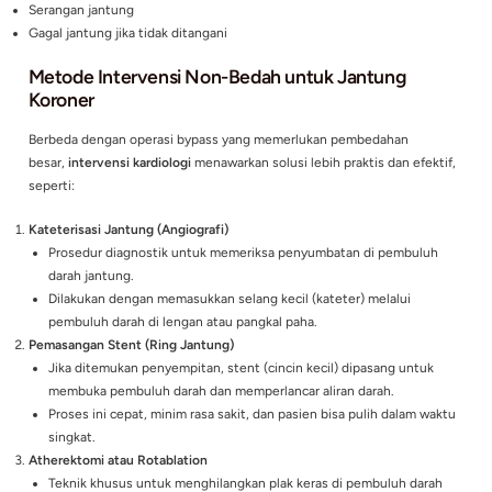
modern yang minim invasif.
Kenali Penyakit Jantung Koroner
Penyakit jantung koroner terjadi ketika pembuluh darah arter
(yang memasok darah ke jantung) menyempit atau tersumbat
penumpukan plak. Kondisi ini dapat menyebabkan:
Nyeri dada (angina)
Serangan jantung
Gagal jantung jika tidak ditangani
Metode Intervensi Non-Bedah untuk Jantu
Koroner
Berbeda dengan operasi bypass yang memerlukan pembeda
besar,
intervensi kardiologi
menawarkan solusi lebih praktis d
seperti: