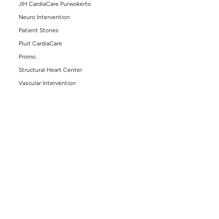
IVUS: Teknologi Canggih untuk Pemasangan Ste
Jantung yang Lebih Aman dan Presisi
August 11, 2025
OCT: Teknologi Penting untuk Menangani Lesi Bif
di Arteri Koroner