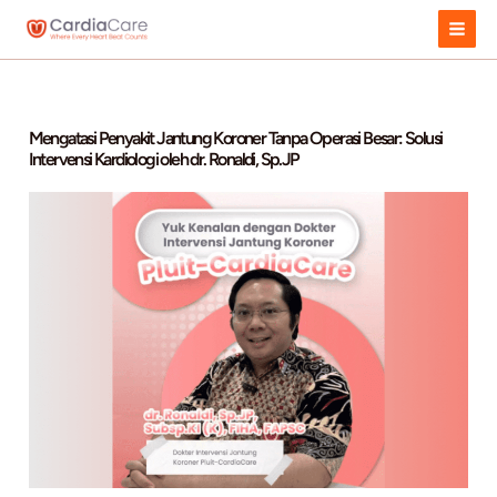
Skip
to
content
Mengatasi Penyakit Jantung Koroner Tanpa Operasi Besar:
Intervensi Kardiologi oleh dr. Ronaldi, Sp.JP