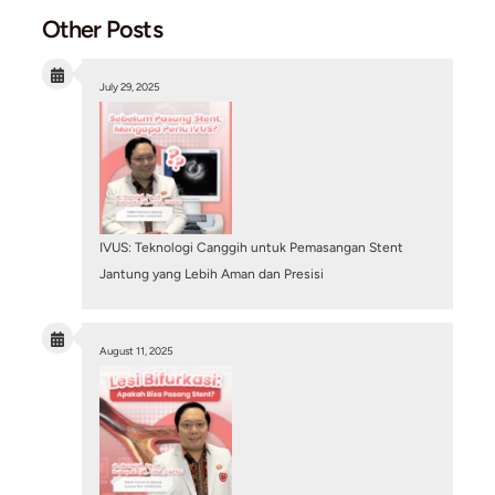
Ancaman Nyata di Balik Tidur Lelap: Memahami
Sudden Cardiac Death (Henti Jantung Mendad
July 28, 2026
/
Cardiac Diagnostic