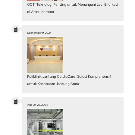
Mengenal Stent Graft dan Prosedur EVAR untu
Penanganan Aneurisma Aorta Abdominal (AAA
July 28, 2026
/
Blog