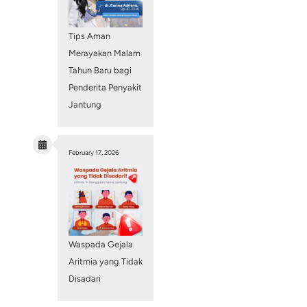
January 5, 2026
Tips Aman
Merayakan M
Tahun Baru b
Penderita Pen
Jantung
 energi. Di JIH-
up yang lebih sehat
pengalaman, kami
February 17, 2026