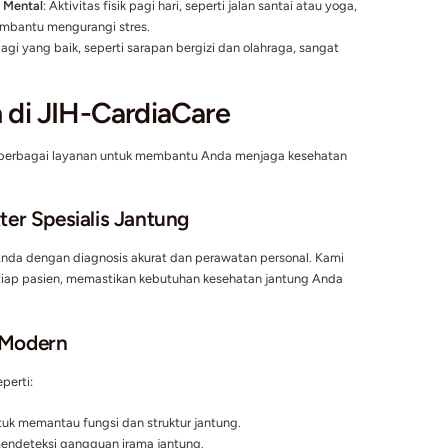
nting Memulai Hari dengan J
ah fondasi dari tubuh yang kuat dan produktif. Pagi hari adala
ntung Stabil
: Pemeriksaan rutin di pagi hari dapat membantu 
eraan Fisik dan Mental
: Aktivitas fisik pagi hari, seperti jalan 
jantung dan membantu mengurangi stres.
ehat
: Rutinitas pagi yang baik, seperti sarapan bergizi dan ola
hatan jantung.
ggulan di JIH-CardiaCare
mi menyediakan berbagai layanan untuk membantu Anda menj