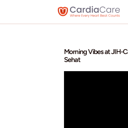
Skip
to
content
Morning Vibes
Sehat