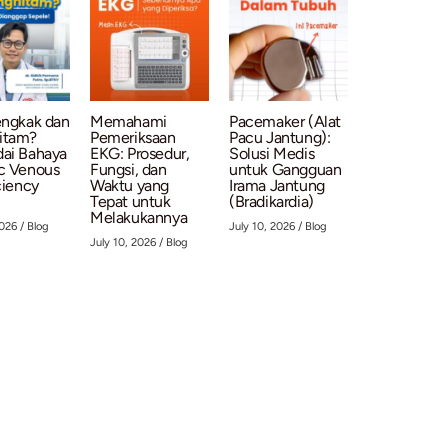
sts
os:
Mengapa Luka
Mengenal Stent
Rahas
Kaki pada Pasien
Graft dan
Sehat
Diabetes Sulit
Prosedur EVAR
Super
Sembuh?
untuk
Wajib
ng
Waspadai PAD!
Penanganan
Menu 
ia
Aneurisma Aorta
Anda
July 28, 2026
/
Abdominal
July 18
Vascular Intervention
(AAA)