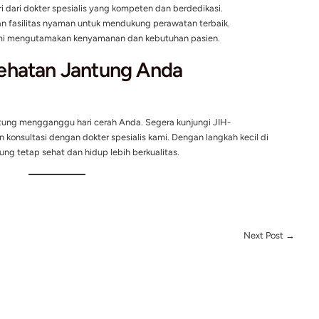
menjaga pola makan sehat.
dirancang khusus untuk kesehatan jantung.
ga Kesehatan Jantung di Pagi
Bergizi
: Konsumsi makanan yang kaya serat dan rendah lemak, 
i gandum.
gan
: Jalan pagi, stretching, atau bersepeda adalah aktivitas y
darah.
an
: Meditasi atau pernapasan dalam dapat membantu menenan
tetap stabil.
emilih JIH-CardiaCare?
pilihan terbaik untuk perawatan jantung Anda karena: