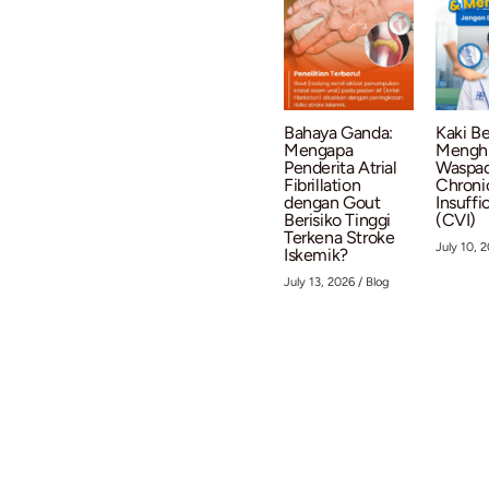
Related Po
Hancurkan Mit
Mengapa
Serangan
Jantung Kini
Semakin Seri
Menyerang Us
Muda?
July 28, 2026
/