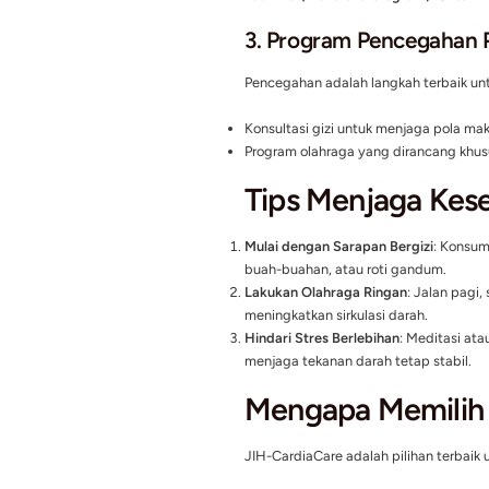
1.
Konsultasi d
Dokter spesialis kami 
memberikan perhatian 
terpenuhi.
2.
Pemeriksaa
Kami menggunakan teknol
Echocardiography (US
Tes EKG (Elektrokardi
3.
Program Pen
Pencegahan adalah lang