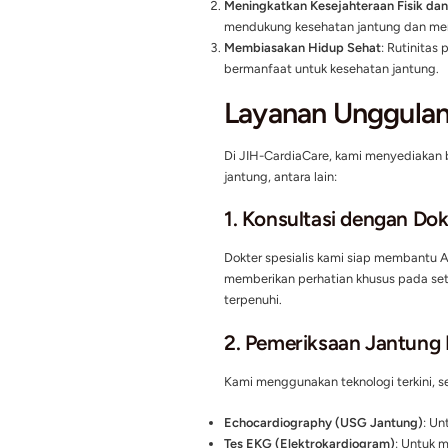
Kenapa Pe
Sehat?
Kesehatan jantung adal
untuk:
Memastikan Kondisi Ja
masalah sejak dini.
Meningkatkan Kesejaht
mendukung kesehatan 
Membiasakan Hidup S
bermanfaat untuk kese
Layanan Un
Di JIH-CardiaCare, ka
jantung, antara lain: