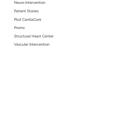
edikasi.
untuk Melihat
 terbaik.
Pembuluh Da
pasien.
Categories
ungi JIH-
an langkah kecil di
Arrhythmia &
Electrophysiology
Blog
Cardiac Diagnostic
CardiaCare Updates
Next Post
→
Cardiology Interventio