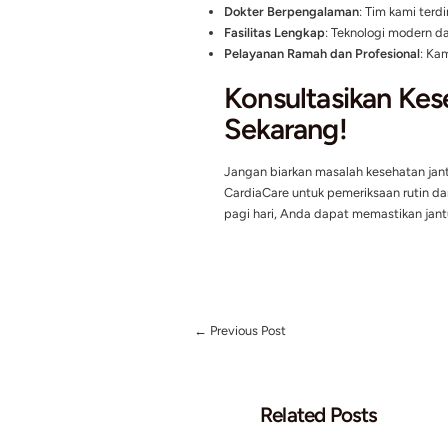
Konsultasi gizi untuk 
Program olahraga yang 
Tips Menja
Mulai dengan Sarapan 
buah-buahan, atau rot
Lakukan Olahraga Rin
meningkatkan sirkulasi 
Hindari Stres Berlebih
menjaga tekanan darah 
Mengapa M
JIH-CardiaCare adalah 