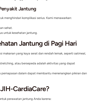
engan Dokter Spesialis Jantung
siap membantu Anda dengan diagnosis akurat dan perawatan p
khusus pada setiap pasien, memastikan kebutuhan kesehatan 
n Jantung Modern
ogi terkini, seperti:
G Jantung)
: Untuk memantau fungsi dan struktur jantung.
ogram)
: Untuk mendeteksi gangguan irama jantung.
cegahan Penyakit Jantung
kah terbaik untuk menghindari komplikasi serius. Kami menaw