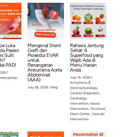
n
: Tim kami terdiri dari dokter spesialis yang kompeten dan berd
nologi modern dan fasilitas nyaman untuk mendukung perawatan
rofesional
: Kami mengutamakan kenyamanan dan kebutuhan 
kan Kesehatan Jantung Anda
h kesehatan jantung mengganggu hari cerah Anda. Segera kunj
ksaan rutin dan konsultasi dengan dokter spesialis kami. Deng
memastikan jantung tetap sehat dan hidup lebih berkualitas.