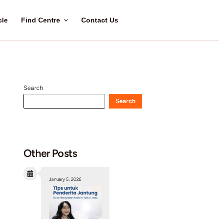
Home
About Us
Article
Find Centre
C
n Jantung
Search
Other Posts