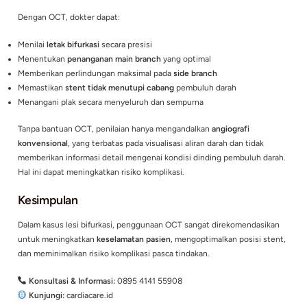
perlindungan cabang dapat berdampak pada hasil tindakan d
kesehatan jantung pasien.
Peran Penting OCT (Optical Coherence
Tomography)
Intravascular imaging
seperti
OCT
menjadi solusi penting da
menangani kasus ini, karena mampu memberikan gambaran de
struktur pembuluh darah dari dalam.
Dengan OCT, dokter dapat:
Menilai
letak bifurkasi
secara presisi
Menentukan
penanganan main branch
yang optimal
Memberikan perlindungan maksimal pada
side branch
Memastikan
stent tidak menutupi cabang
pembuluh darah
Menangani plak secara menyeluruh dan sempurna