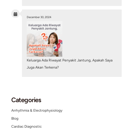
Search
Search
Other Posts
October 21, 2024
Kamu Pekerja Shift Malam? Ini Dia Tips dari dr. Tir
Jantung Kamu Tetap Sehat