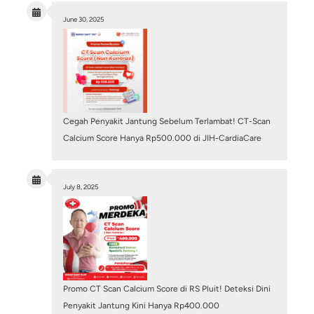
Penyakit Kawasaki pada Anak: Kenali Gejala dan
Bahayanya bagi Kesehatan Jantung
June 29, 2026
/
Blog
,
Structural Heart Center