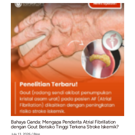
Memahami gejala tubuh dan melakukan pemeriksaan jantung
tepat waktu merupakan langkah penting dalam menjaga kes
kardiovaskular.
Jika Anda memiliki keluhan penyakit jantung, segera konsult
dengan tim dokter kami:
+62 851 9003 7699
cardiacare.id
Referensi
Chugh, S. S., et al. (2014). Worldwide epidemiology of atrial fi
Circulation
, 129(8), 837–847.
Goldberger, A. L., et al. (2018).
Clinical Electrocardiography: A
Approach
. Elsevier.