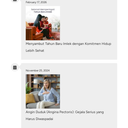
Pacemaker (Alat Pacu Jantung): Solusi Medis u
Gangguan Irama Jantung (Bradikardia)
July 10, 2026
/
Blog