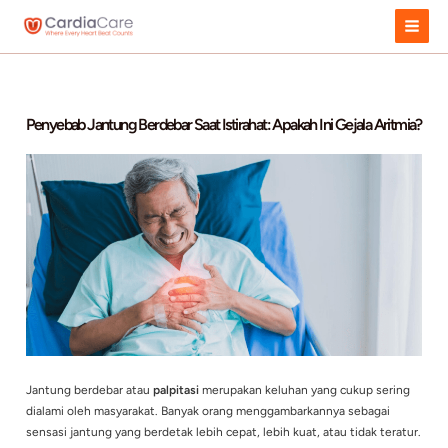
Skip
to
content
Penyebab Jantung Berdebar Saat Istirahat: Apakah Ini Geja