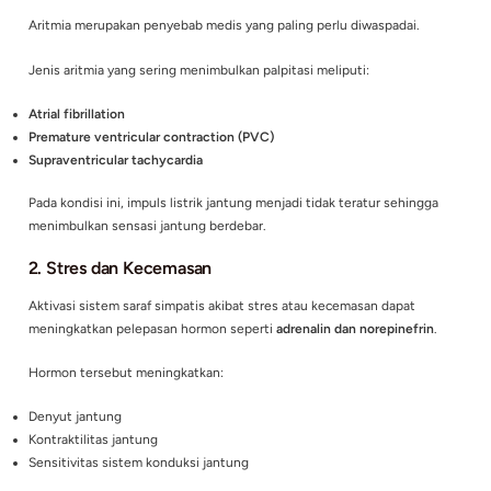
Impuls listrik ini kemudian menyebar melalui sistem konduksi
Nodus sinoatrial (SA node)
Nodus atrioventrikular (AV node)
Berkas His
Serabut Purkinje
Gangguan pada sistem ini dapat menyebabkan impuls listrik 
tidak stabil sehingga memicu aritmia.
Selain gangguan listrik jantung, faktor lain seperti
aktivasi si
simpatis
, perubahan hormon, atau gangguan metabolik juga 
meningkatkan sensitivitas jantung terhadap impuls listrik se
menimbulkan palpitasi (Goldberger et al., 2018).
Penyebab Jantung Berdebar Saat Istirahat