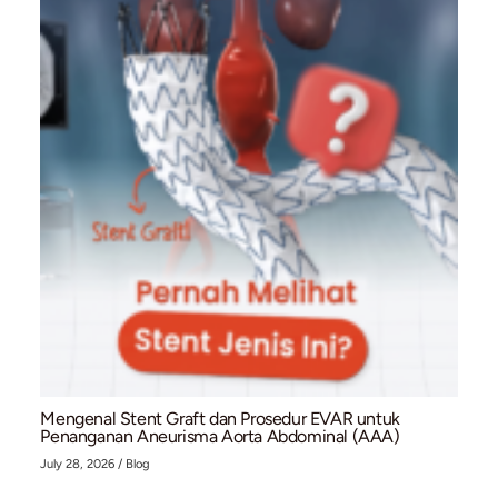
Namun, terdapat keterbatasan karena palpitasi bersifat subje
tidak selalu berkaitan dengan penyakit jantung. Oleh karena i
konfirmasi diagnosis tetap memerlukan pemeriksaan objektif
Kesimpulan
Jantung berdebar saat istirahat dapat disebabkan oleh berbag
mulai dari stres dan konsumsi kafein hingga gangguan irama 
atau aritmia. Walaupun sebagian besar kasus bersifat ringan, 
yang terjadi berulang atau disertai gejala lain seperti nyeri d
napas, atau pusing perlu mendapatkan evaluasi medis.
Deteksi dini aritmia sangat penting untuk mencegah komplika
seperti stroke atau gagal jantung. Pemeriksaan seperti EKG, 
monitor, dan echocardiography dapat membantu dokter me
penyebab palpitasi secara akurat.