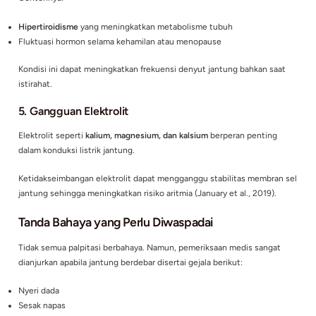
Aktivasi sistem saraf simpatis akibat stres atau kecemasan d
meningkatkan pelepasan hormon seperti
adrenalin dan norep
Hormon tersebut meningkatkan:
Denyut jantung
Kontraktilitas jantung
Sensitivitas sistem konduksi jantung
Akibatnya, seseorang dapat merasakan palpitasi meskipun s
beristirahat.
3. Konsumsi Kafein atau Stimulan
Zat stimulan seperti:
Kafein
Nikotin