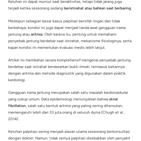
Jantung berdebar atau
palpitasi
merupakan keluhan yang cuk
dialami oleh masyarakat. Banyak orang menggambarkannya s
sensasi jantung yang berdetak lebih cepat, lebih kuat, atau ti
Keluhan ini dapat muncul saat beraktivitas, tetapi tidak jaran
terjadi ketika seseorang sedang
beristirahat atau bahkan saa
Meskipun sebagian besar kasus palpitasi bersifat ringan dan 
berbahaya, kondisi ini juga dapat menjadi tanda awal ganggu
jantung atau
aritmia
. Oleh karena itu, penting untuk memaha
penyebab jantung berdebar saat istirahat, mekanisme fisiolog
kapan kondisi ini memerlukan evaluasi medis lebih lanjut.
Artikel ini membahas secara komprehensif mengenai penyeb
berdebar saat istirahat berdasarkan bukti ilmiah, termasuk ka
dengan aritmia dan metode diagnostik yang digunakan dalam
kardiologi.