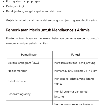
Minuman energi
Obat dekongestan
dapat merangsang sistem saraf simpatik dan memicu pening
denyut jantung.
Beberapa individu memiliki sensitivitas tinggi terhadap kafei
lebih mudah mengalami palpitasi.
4. Gangguan Hormon
Perubahan hormon tertentu dapat memengaruhi aktivitas list
Contohnya:
Hipertiroidisme
yang meningkatkan metabolisme tubuh
Fluktuasi hormon selama kehamilan atau menopause