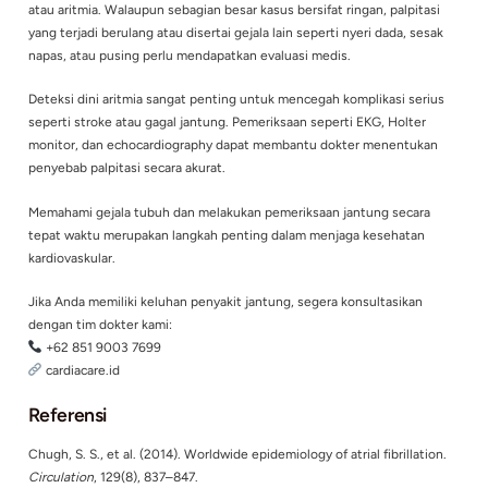
Pusing atau hampir pingsan
Keringat dingin
Detak jantung sangat cepat atau tidak teratur
Gejala tersebut dapat menandakan gangguan jantung yang le
Pemeriksaan Medis untuk Mendiagnosis Arit
Dokter jantung biasanya melakukan beberapa pemeriksaan be
mengevaluasi penyebab palpitasi.
Pemeriksaan
Fungsi
Elektrokardiogram (EKG)
Merekam aktivitas listri
Holter monitor
Memantau EKG selama 
Mendeteksi aritmia yan
Event recorder
muncul