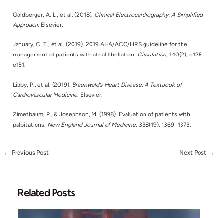
Menilai struktur dan fu
Echocardiography
jantung
Mengevaluasi respons 
Treadmill test
terhadap aktivitas
Pemeriksaan ini membantu dokter menentukan apakah palpit
disebabkan oleh aritmia atau faktor lain.
Keunggulan dan Keterbatasan Evaluasi Geja
Pendekatan berbasis gejala memiliki beberapa keunggulan:
Membantu deteksi dini gangguan jantung
Memungkinkan diagnosis lebih cepat
Meningkatkan kesadaran masyarakat terhadap kesehatan jan