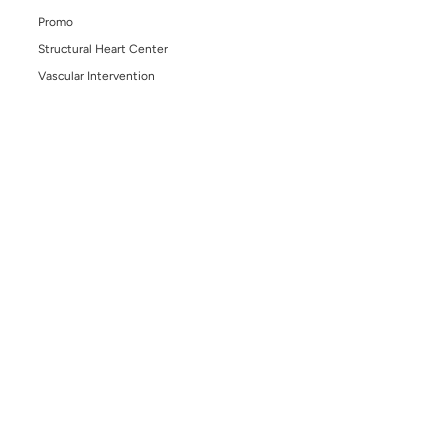
Penyakit Kawasaki pada Anak: Kenali Gejala dan
Bahayanya bagi Kesehatan Jantung
June 29, 2026
/
Blog
,
Structural Heart Center
Search
Search