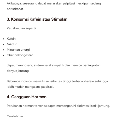
Jantung berdebar saat istirahat dapat disebabkan oleh berbag
baik yang berkaitan dengan jantung maupun non-jantung.
1. Aritmia Jantung
Aritmia merupakan penyebab medis yang paling perlu diwasp
Jenis aritmia yang sering menimbulkan palpitasi meliputi:
Atrial fibrillation
Premature ventricular contraction (PVC)
Supraventricular tachycardia
Pada kondisi ini, impuls listrik jantung menjadi tidak teratur 
menimbulkan sensasi jantung berdebar.
2. Stres dan Kecemasan