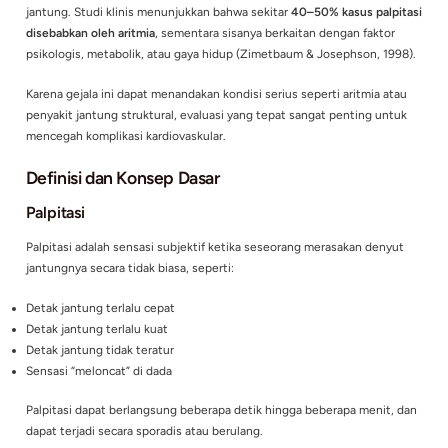
Gangguan irama jantung merupakan salah satu masalah kardi
yang cukup umum. Data epidemiologi menunjukkan bahwa
at
fibrillation
, salah satu bentuk aritmia yang paling sering dite
memengaruhi lebih dari 33 juta orang di seluruh dunia (Chugh 
2014).
Keluhan palpitasi sering menjadi alasan utama seseorang ber
dengan dokter. Namun, tidak semua palpitasi disebabkan ole
jantung. Studi klinis menunjukkan bahwa sekitar
40–50% kasu
disebabkan oleh aritmia
, sementara sisanya berkaitan dengan
psikologis, metabolik, atau gaya hidup (Zimetbaum & Joseph
Karena gejala ini dapat menandakan kondisi serius seperti ari
penyakit jantung struktural, evaluasi yang tepat sangat pent
mencegah komplikasi kardiovaskular.
Definisi dan Konsep Dasar