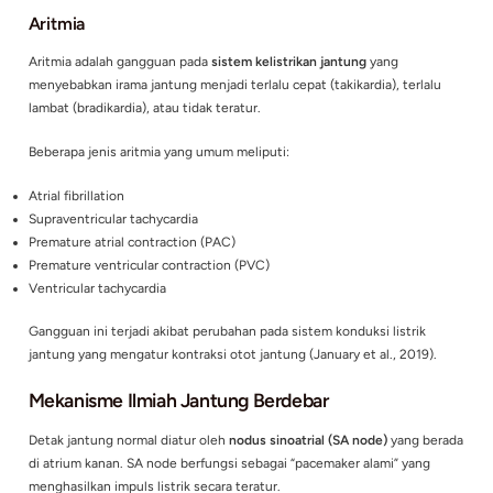
Palpitasi
Palpitasi adalah sensasi subjektif ketika seseorang merasak
jantungnya secara tidak biasa, seperti:
Detak jantung terlalu cepat
Detak jantung terlalu kuat
Detak jantung tidak teratur
Sensasi “meloncat” di dada
Palpitasi dapat berlangsung beberapa detik hingga beberapa
dapat terjadi secara sporadis atau berulang.
Aritmia
Aritmia adalah gangguan pada
sistem kelistrikan jantung
yan
menyebabkan irama jantung menjadi terlalu cepat (takikardia),