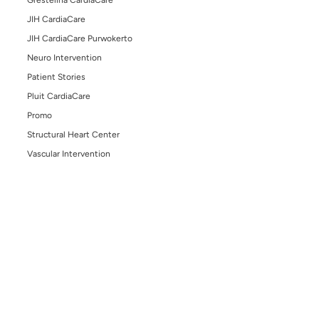
Prosedur Pemasangan Stent Jantung: Solusi Efek
untuk Mengatasi Penyumbatan Arteri Koroner
December 15, 2025
Waspada “Silent Killer” di Perut Anda: Mengenal