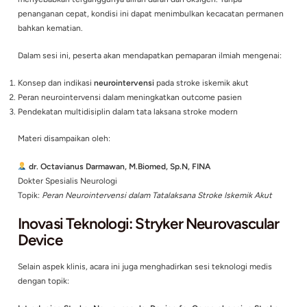
Acara ini menjadi wadah edukatif untuk memperdalam pema
mengenai
peran neurointervensi dalam penanganan stroke i
sekaligus mengenalkan teknologi terbaru dalam terapi stroke
Peran Neurointervensi dalam Strok
Iskemik Aku
Stroke iskemik terjadi akibat sumbatan pembuluh darah otak
menyebabkan terganggunya aliran darah dan oksigen. Tanpa
penanganan cepat, kondisi ini dapat menimbulkan kecacata
bahkan kematian.
Dalam sesi ini, peserta akan mendapatkan pemaparan ilmiah
Konsep dan indikasi
neurointervensi
pada stroke iskemik aku
Peran neurointervensi dalam meningkatkan outcome pasien
Pendekatan multidisiplin dalam tata laksana stroke modern