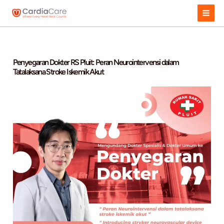
Skip
to
content
Penyegaran Dokter RS Pluit: Peran Neurointervensi dalam
Tatalaksana Stroke Iskemik Akut