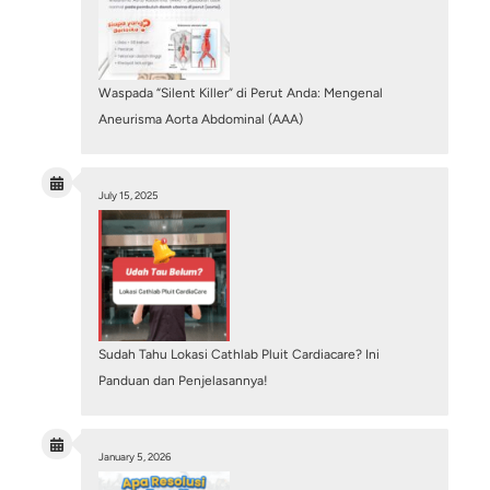
Pembuluh Darah Jantung Tersumbat 100%, Ap
Masih Bisa Dipasang Ring? Mengenal Tindakan
PCI
July 6, 2026
/
Blog