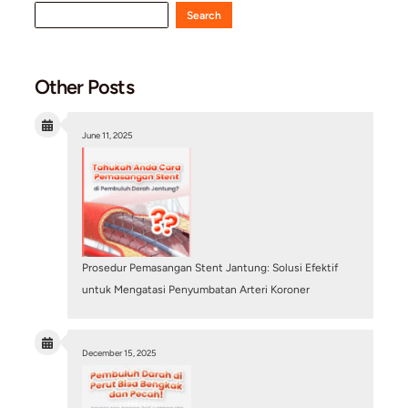
Mitos atau Fakta: Pasang Ring Jantung (Stent) B
Penyakit Jantung Sudah Sembuh Total?
July 6, 2026
/
Blog