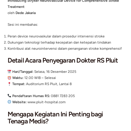
Materi disampaikan oleh:
dr. Octavianus Darmawan, M.Biomed, Sp.N, FINA
Dokter Spesialis Neurologi
Topik:
Peran Neurointervensi dalam Tatalaksana Stroke Iskem
Inovasi Teknologi: Stryker Neurova
Device
Selain aspek klinis, acara ini juga menghadirkan sesi teknolo
dengan topik:
Introducing Stryker Neurovascular Device for Comprehensi
Treatment
oleh
Dede Jakaria
Sesi ini membahas: