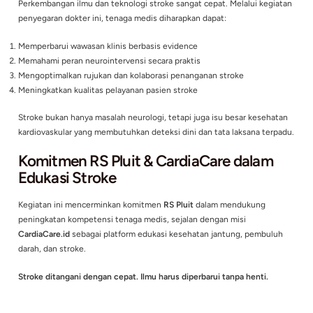
Peran device neurovaskular dalam prosedur intervensi stroke
Dukungan teknologi terhadap kecepatan dan ketepatan tind
Kontribusi alat neurointervensi dalam penanganan stroke ko
Detail Acara Penyegaran Dokter RS 
Hari/Tanggal:
Selasa, 16 Desember 2025
Waktu:
12.00 WIB – Selesai
Tempat:
Auditorium RS Pluit, Lantai 8
Pendaftaran Humas RS:
0881 7283 205
Website:
www.pluit-hospital.com
Mengapa Kegiatan Ini Penting bagi
Tenaga Medis?