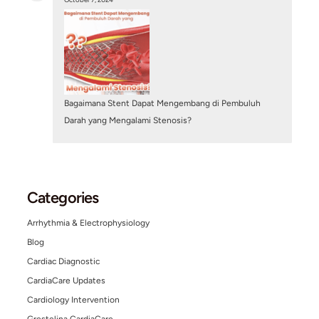
Penyakit Kawasaki pada Anak: Kenali Gejala dan
Bahayanya bagi Kesehatan Jantung
June 29, 2026
/
Blog
,
Structural Heart Center
Search
Search
Other Posts
June 11, 2025