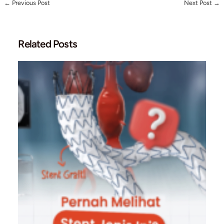
Perkembangan ilmu dan teknologi stroke sangat cepat. Melal
penyegaran dokter ini, tenaga medis diharapkan dapat:
Memperbarui wawasan klinis berbasis evidence
Memahami peran neurointervensi secara praktis
Mengoptimalkan rujukan dan kolaborasi penanganan stroke
Meningkatkan kualitas pelayanan pasien stroke
Stroke bukan hanya masalah neurologi, tetapi juga isu besar
kardiovaskular yang membutuhkan deteksi dini dan tata laks
Komitmen RS Pluit & CardiaCare d
Edukasi Stroke
Kegiatan ini mencerminkan komitmen
RS Pluit
dalam mendu
peningkatan kompetensi tenaga medis, sejalan dengan misi
CardiaCare.id
sebagai platform edukasi kesehatan jantung, 
darah, dan stroke.