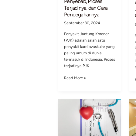
CardiaCare
di
YBW
UII
Expo
2024:
Meningkatkan
Kesadaran
Kesehatan
Jantung
Penyakit Jantung
Koroner (PJK):
Penyebab, Proses
Terjadinya, dan Cara
Pencegahannya
September 30, 2024