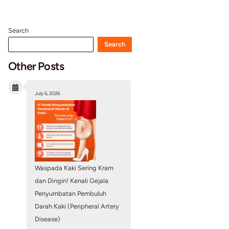
Search
Other Posts
July 6, 2026
osis Penyakit
ng Koroner
n Teknologi