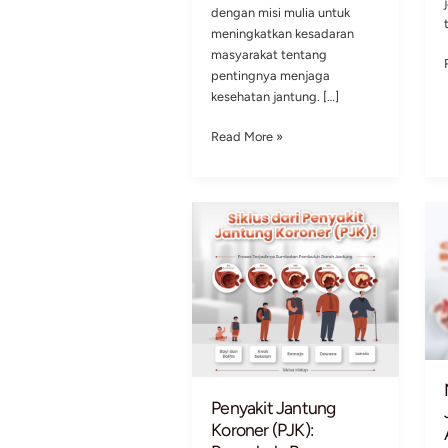
Expo 2024:
Meningkatkan
Kesadaran Kesehata
Jantung
September 30, 2024
Pada acara YBW UII Expo
2024, JIH-CardiaCare had
dengan misi mulia untuk
meningkatkan kesadaran
masyarakat tentang
pentingnya menjaga
kesehatan jantung. […]
Momen
Read More »
Seru
JIH-