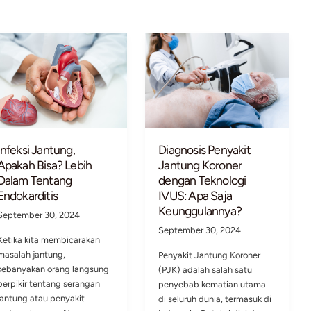
Infeksi Jantung,
Diagn
Apakah Bisa? Lebih
Jantu
Dalam Tentang
denga
II