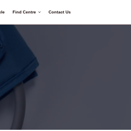
Home
About Us
Article
Find Centre
C