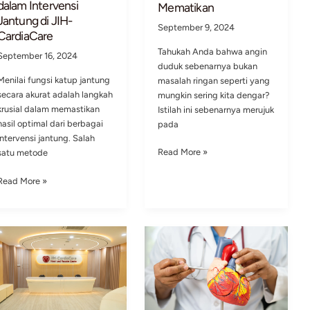
Tentang
IVUS:
Endokarditis
Apa
Saja
Keung
Skrin
Menilai Fungsi Katup
Menge
Jantung dengan
Bahay
Akurat: Pentingnya TEE
Penya
dalam Intervensi
Mema
Jantung di JIH-
Septem
CardiaCare
Tahuka
September 16, 2024