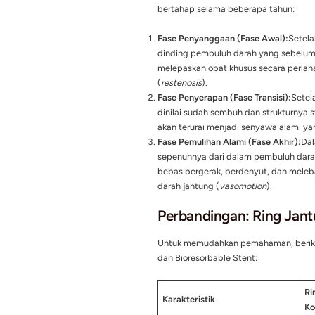
Berbeda dengan ring ja
Chromium
atau
Platin
melarut dan diserap ol
L-lactic acid
/ PLLA) at
BRS dirancang untuk be
tulang selama masa pen
menerapkan filosofi y
3 Fase Perjala
Proses kerja ring jantu
bertahap selama beber
Fase Penyanggaan (Fa
dinding pembuluh darah