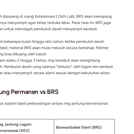
ntung konvensional yang terbuat dari paduan logam anti-karat
um-Chromium
), Bioresorbable Stent (BRS) terbuat dari materia
eh tubuh manusia. Bahan yang paling umum digunakan adalah p
au paduan logam magnesium yang aman secara biologis.
kerja seperti “cetakan gips” pada tulang yang patah. Gips t
yembuhan, dan setelah tulang kembali kuat, gips tersebut ak
ang sama pada pembuluh darah koroner Anda.
nan BRS di Dalam Tubuh
ng yang dapat diserap ini tidak terjadi dalam semalam, melainka
apa tahun:
se Awal):
Setelah dipasang di ruang Kateterisasi (
Cath Lab
), 
 yang sebelumnya menyempit agar tetap terbuka lebar. Pada f