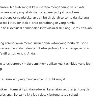
Paduan logam medis
Polimer medis
(
Cobalt/Platinum
)
paduan Magn
Permanen (Berada di tubuh
Sementara (D
seumur hidup)
dalam 2-3 tah
Menjaga pembuluh darah tetap
Menopang sem
terbuka selamanya
pembuluh da
Pembuluh dar
Pembuluh darah menjadi kaku di
uh Darah
berdenyut dan
area ring terpasang
alami
 Pasien Cocok Menggunakan BRS?
gat ideal dan menjanjikan,
tidak semua pasien cocok mengg
RS).