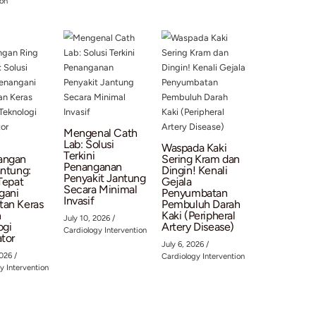
 penyakit jantung.
 kepada keluarga atau kerabat yang mungkin membutuhkannya!
untuk mendapatkan informasi, tips, dan edukasi kesehatan se
 dari tenaga profesional. Bersama kita jaga detak jantung teta
sts