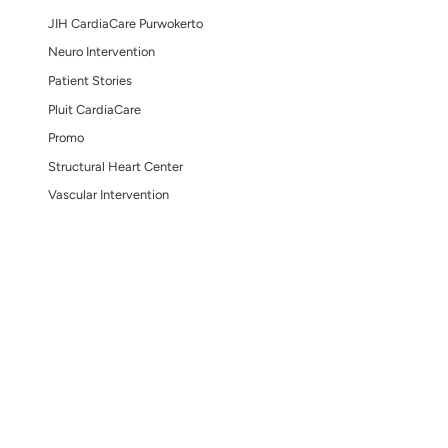
konvensional.
buluh darah pasien.
Awal Tahun, 
 kalsifikasi
yang Tepat u
han utama.
Cek Kesehat
entu dan kurang
Jantung
rumit.
uang
Cath Lab
akan
ng berbeda-beda
a mengenai opsi
Categories
Arrhythmia &
s hidup yang lebih