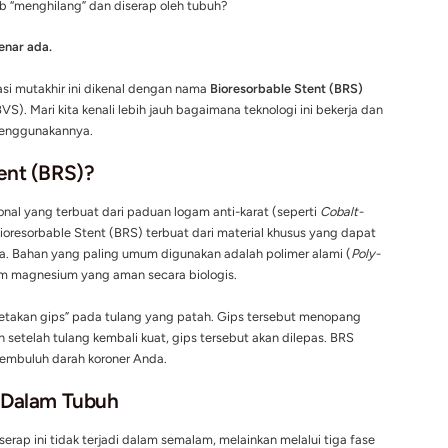
an dibagikan oleh CardiaCare (@cardiacare.id)
gnosis mengidap penyakit jantung koroner dan harus menjalani
ng (
stent
), bayangan yang sering muncul adalah adanya benda
m dada seumur hidup. Selama puluhan tahun, kita memang men
yang akan tetap berada di dalam tubuh secara permanen.
 ada ring jantung yang bisa menopang pembuluh darah yang 
lu secara ajaib “menghilang” dan diserap oleh tubuh?
logi itu benar-benar ada.
intervensi, inovasi mutakhir ini dikenal dengan nama
Bioresorb
ular Scaffold
(BVS). Mari kita kenali lebih jauh bagaimana tekn
jantung cocok menggunakannya.
orbable Stent (BRS)?