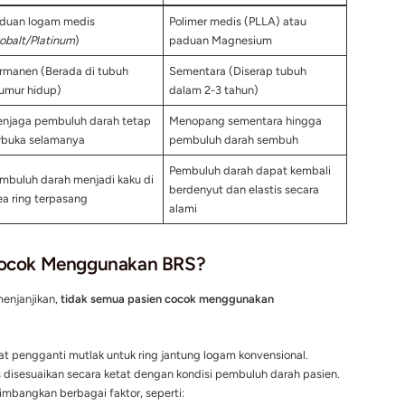
s secara perlahan untuk mencegah pembuluh darah menyempi
Transisi):
Setelah beberapa bulan hingga satu tahun, ketika 
n strukturnya stabil, material BRS akan mulai meluruh secara 
enyawa alami yang bisa dibuang oleh tubuh.
Fase Akhir):
Dalam waktu 2 hingga 3 tahun, ring tersebut aka
pembuluh darah. Pembuluh darah yang tadinya “terkunci” oleh
yut, dan melebar atau menyempit secara alami sesuai dengan
tion
).
 Ring Jantung Permanen vs BRS
haman, berikut adalah tabel perbandingan antara ring jantu
t:
Ring Jantung Logam
Bioresorbable
Konvensional (DES)