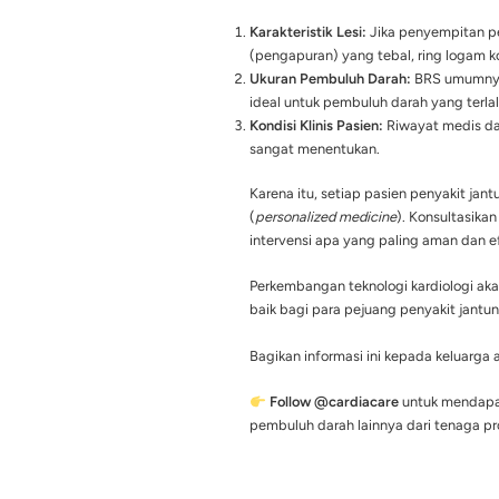
Material Utama
Sifat Implan
Tujuan Utama
Fungsi Alami Pembul
Apakah Semua
Meskipun terdengar san
Bioresorbable Stent (B