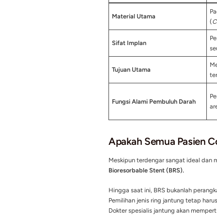
melepaskan obat khusu
(
restenosis
).
Fase Penyerapan (Fase 
dinilai sudah sembuh da
akan terurai menjadi s
Fase Pemulihan Alami (
sepenuhnya dari dalam 
bebas bergerak, berden
darah jantung (
vasomo
Perbandingan:
Untuk memudahkan pema
dan Bioresorbable Sten
Karakteristik