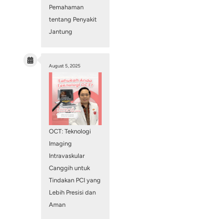
October 31, 2025
 (seperti
Cobalt-
l khusus yang dapat
olimer alami (
Poly-
ersebut menopang
Health Talk
an dilepas. BRS
Bersama dr. 
Wulan Anggra
Meningkatka
Kesadaran d
n melalui tiga fase
Pemahaman
tentang Peny
BRS akan menopang
Jantung
ase ini, BRS juga