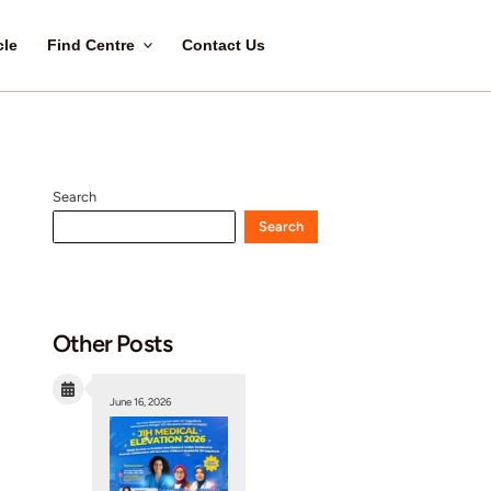
Home
About Us
Article
Find Centre
C
 Mengenal
Search
Other Posts