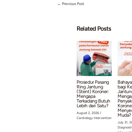
Hingga saat ini, BRS b
Pemilihan jenis ring ja
Dokter spesialis jantu
Karakteristik Lesi:
Jika
(pengapuran) yang teba
Ukuran Pembuluh Dara
ideal untuk pembuluh da
Kondisi Klinis Pasien:
Ri
sangat menentukan.
Karena itu, setiap pas
(
personalized medicine
intervensi apa yang pal
Perkembangan teknologi