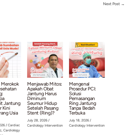
ukanlah perangkat pengganti mutlak untuk ring jantung logam 
ntung tetap harus disesuaikan secara ketat dengan kondisi pem
ng akan mempertimbangkan berbagai faktor, seperti:
 penyempitan pembuluh darah sangat keras karena mengandung
l, ring logam konvensional yang lebih kuat tetap menjadi pili
h:
BRS umumnya digunakan pada ukuran pembuluh darah tert
rah yang terlalu kecil atau terletak di area percabangan yang 
wayat medis dan hasil evaluasi pemindaian intravaskular di r
ien penyakit jantung koroner akan memerlukan pendekatan ya
). Konsultasikan secara mendalam dengan dokter jantung And
ing aman dan efektif untuk kondisi Anda.
 kardiologi akan terus bergerak maju demi memberikan kualita