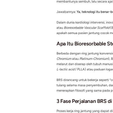
Sebuah kirim
Ketika seseorang didia
pemasangan ring jantu
yang tertanam di dala
sebagai implan medis 
Namun, bagaimana jika
membantunya sembuh, la
Jawabannya:
Ya, tekno
Dalam dunia kardiologi 
atau
Bioresorbable Vasc
apakah semua pasien 
Apa Itu Biores